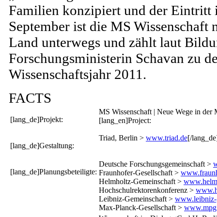
Familien konzipiert und der Eintritt i
September ist die MS Wissenschaft 
Land unterwegs und zählt laut Bild
Forschungsministerin Schavan zu 
Wissenschaftsjahr 2011.
FACTS
MS Wissenschaft | Neue Wege in der M
[lang_de]Projekt:
[lang_en]Project:
Triad, Berlin >
www.triad.de
[/lang_de
[lang_de]Gestaltung:
Deutsche Forschungsgemeinschaft >
w
[lang_de]Planungsbeteiligte:
Fraunhofer-Gesellschaft >
www.fraunh
Helmholtz-Gemeinschaft >
www.helmh
Hochschulrektorenkonferenz >
www.h
Leibniz-Gemeinschaft >
www.leibniz-
Max-Planck-Gesellschaft >
www.mpg