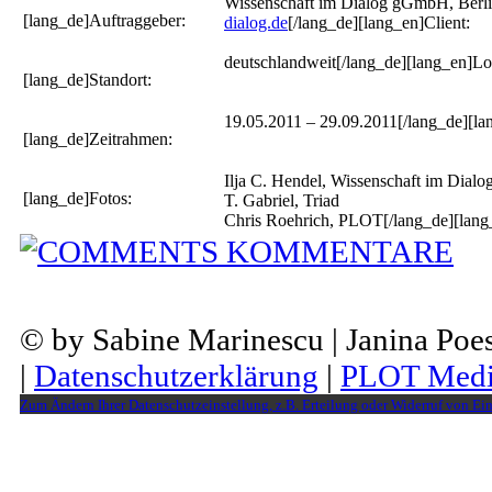
Wissenschaft im Dialog gGmbH, Berl
[lang_de]Auftraggeber:
dialog.de
[/lang_de][lang_en]Client:
deutschlandweit[/lang_de][lang_en]Lo
[lang_de]Standort:
19.05.2011 – 29.09.2011[/lang_de][la
[lang_de]Zeitrahmen:
Ilja C. Hendel, Wissenschaft im Dialo
[lang_de]Fotos:
T. Gabriel, Triad
Chris Roehrich, PLOT[/lang_de][lang_
KOMMENTARE
© by Sabine Marinescu | Janina Po
|
Datenschutzerklärung
|
PLOT Medi
Zum Ändern Ihrer Datenschutzeinstellung, z.B. Erteilung oder Widerruf von Ein