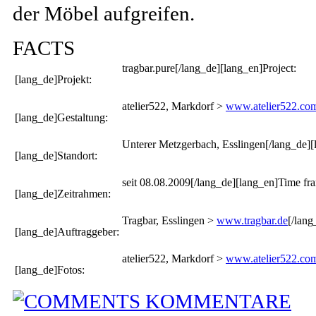
der Möbel aufgreifen.
FACTS
tragbar.pure[/lang_de][lang_en]Project:
[lang_de]Projekt:
atelier522, Markdorf >
www.atelier522.co
[lang_de]Gestaltung:
Unterer Metzgerbach, Esslingen[/lang_de][
[lang_de]Standort:
seit 08.08.2009[/lang_de][lang_en]Time fr
[lang_de]Zeitrahmen:
Tragbar, Esslingen >
www.tragbar.de
[/lang
[lang_de]Auftraggeber:
atelier522, Markdorf >
www.atelier522.co
[lang_de]Fotos:
KOMMENTARE